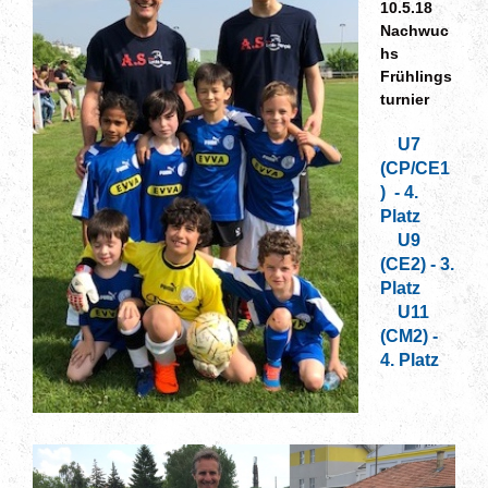
10.5.
18
Nachwuc
hs
Frühlings
turnier
U7
(CP/CE1
) - 4.
Platz
U9
(CE2) - 3.
Platz
U11
(CM2) -
4. Platz