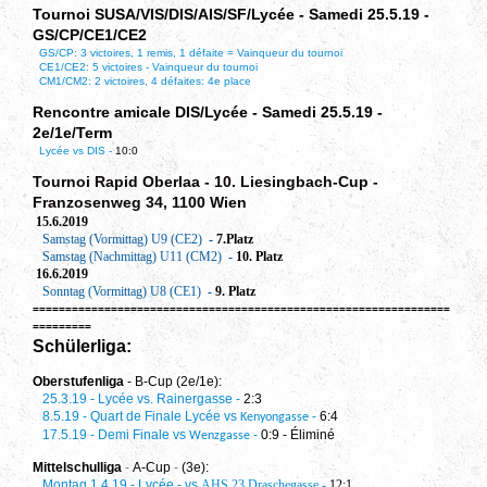
Tournoi SUSA/VIS/DIS/AIS/SF/Lycée - Samedi 25.5.19 -
GS/CP/CE1/CE2
GS/CP: 3 victoires, 1 remis, 1 défaite = Vainqueur du tournoi
CE1/CE2: 5 victoires - Vainqueur du tournoi
CM1/CM2: 2 victoires, 4 défaites: 4e place
Rencontre amicale DIS/Lycée - Samedi 25.5.19 -
2e/1e/Term
Lycée vs DIS -
10:0
Tournoi
Rapid Oberlaa - 10. Liesingbach-Cup
-
Franzosenweg 34, 1100 Wien
15.6.2019
Samstag (Vormittag) U9 (CE2)
-
7.Platz
Samstag (Nachmittag) U11 (CM2)
-
10. Platz
16.6.2019
Sonntag (Vormittag) U8 (CE1)
-
9. Platz
================================================================
=========
Schülerliga:
Oberstufenliga
- B-Cup (2e/1e):
25.3.19 - Lycée vs. Rainergasse
-
2:3
8.5.19 - Quart de Finale Lycée vs
-
6:4
Kenyongasse
17.5.19 - Demi Finale vs
-
0:9 - Éliminé
Wenzgasse
Mittelschulliga
-
A-Cup
-
(3e):
Montag 1.4.19 - Lycée - vs
AHS 23 Draschegasse -
12:1