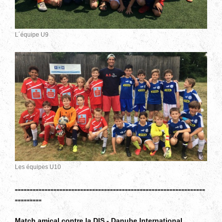
L´équipe U9
Les équipes U10
================================================================
=========
Match amical contre la DIS - Danube International