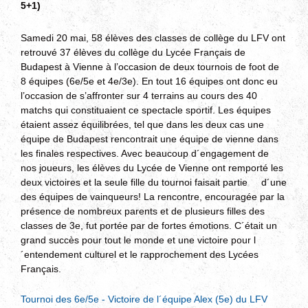
5+1)
Samedi 20 mai, 58 élèves des classes de collège du LFV ont
retrouvé 37 élèves du collège du Lycée Français de
Budapest à Vienne à l’occasion de deux tournois de foot
de
8 équipes (6e/5e et 4e/3e).
En tout 16 équipes ont donc eu
l’occasion de s’affronter sur 4 terrains au cours des 40
matchs qui constituaient ce spectacle sportif.
Les équipes
étaient assez équilibrées, tel que dans les deux cas une
équipe de Budapest rencontrait une équipe de vienne dans
les finales respectives. Avec beaucoup d´engagement de
nos joueurs, les élèves du Lycée de Vienne ont remporté les
deux victoires et la seule fille du tournoi faisait partie d´une
des équipes de vainqueurs!
La rencontre, encouragée par la
présence de nombreux parents et de plusieurs filles des
classes de 3e, fut portée par de fortes émotions. C´était un
grand succès pour tout le monde et une victoire pour l
´entendement culturel et le rapprochement des Lycées
Français.
Tournoi des 6e/5e - Victoire de l´équipe Alex (5e) du LFV