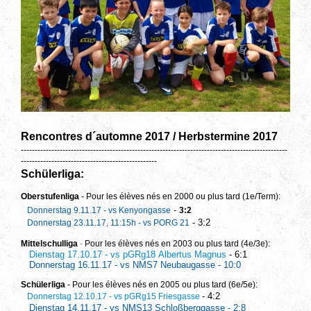
Rencontres d´automne 2017 / Herbstermine 2017
------------------------------------------------------------------------------------------------
-------------------------------------------------
Schülerliga:
Oberstufenliga
- Pour les élèves nés en 2000 ou plus tard (1e/Term):
-
Donnerstag 9.11.17 - vs Kenyongasse
3:2
- 3:2
Donnerstag 23.11.17, 11:15h - vs PORG 21
Mittelschulliga
-
Pour les élèves nés en 2003 ou plus tard (4e/3e):
Dienstag 17.10.17 - vs pGRg18 Albertus Magnus
- 6:1
Donnerstag 16.11.17 - vs NMS7 Neubaugasse - 10:0
Schülerliga
- Pour les élèves nés en 2005 ou plus tard (6e/5e):
- 4:2
Donnerstag 12.10.17 - vs pGRg15 Friesgasse
Dienstag 14.11.17 - vs NMS13 Schloßberggasse - 2:8