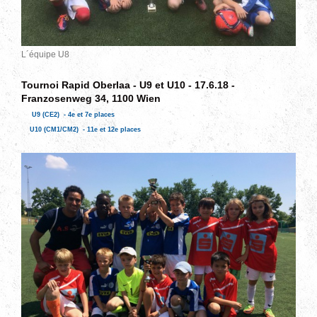
L´équipe U8
Tournoi
Rapid Oberlaa - U9 et U10 - 17.6.18 -
Franzosenweg 34, 1100 Wien
U9 (CE2) - 4e et 7e places
U10 (CM1/CM2) - 11e et 12e places