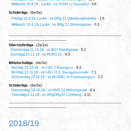
Mittwoch 10.4.19 - Lycée - vs
NSMS 12 Hetzendorf -
0:8
Schülerliga
- (6e/5e):
Freitag 15.3.19, Lycée - vs GRg 21 Ödenburgerstraße
- 1:6
Mittwoch 10.4.19, Lycée - vs BRg 22 Simonsgass
e
- 5:3
------------------------------------------------------------------------------------------------
-------------------------------------------------
Oberstufenliga
- (2e/1e):
Donnerstag 11.10.18 - vs BG7 Kandlgasse -
5:1
Dienstag 20.11.18 - vs PORG 21 -
9:3
Mittelschulliga
-
(4e/3e):
Montag 15.10.18 - vs
GRG 5 Rainergasse
-
9:3
Montag 12.11.18 - vs
GRG 23 A. Baumgartnerstraße
-
7:1
Donnerstag 22.11.18 - vs
BG/BRG 10 Pichelmayergasse
-
1:2
Schülerliga
- (6e/5e):
Donnerstag 18.10.18 - vs NMS 22 Afritschgasse -
0:4
Dienstag 6.11.18 - vs GRgORg22 Contiweg -
2:11
------------------------------------------------------------------------------------------------
-------------------------------------------------
2018/19