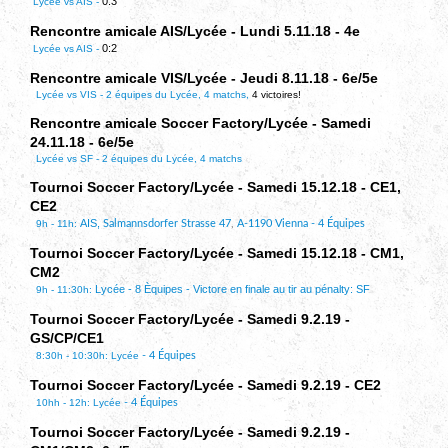
0:3
Lycée vs AIS -
Rencontre amicale AIS/Lycée - Lundi 5.11.18 - 4e
0:2
Lycée vs AIS -
Rencontre amicale VIS/Lycée - Jeudi 8.11.18 - 6e/5e
Lycée vs VIS -
2 équipes du Lycée, 4 matchs,
4 victoires!
Rencontre amicale Soccer Factory/Lycée - Samedi
24.11.18 - 6e/5e
Lycée vs SF -
2 équipes du Lycée, 4 matchs
Tournoi Soccer Factory/Lycée - Samedi 15.12.18 - CE1,
CE2
AIS,
9h - 11h:
Salmannsdorfer Strasse 47
,
A-1190 Vienna - 4 Équipes
Tournoi Soccer Factory/Lycée - Samedi 15.12.18 - CM1,
CM2
Lycée - 8 Èquipes - Victore en finale au tir au pénalty: SF
9h - 11:30h:
Tournoi Soccer Factory/Lycée - Samedi 9.2.19 -
GS/CP/CE1
8:30h - 10:30h: Lycée
- 4 Équipes
Tournoi Soccer Factory/Lycée - Samedi 9.2.19 - CE2
10hh - 12h: Lycée
- 4 Équipes
Tournoi Soccer Factory/Lycée - Samedi 9.2.19 -