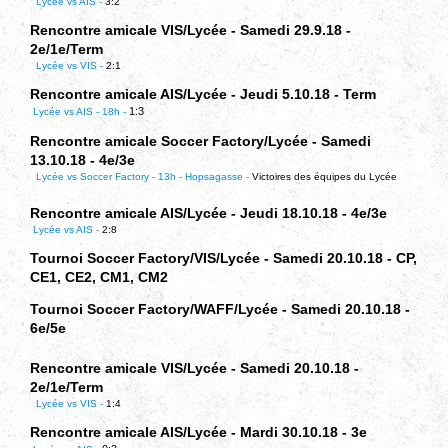
Lycée vs AIS -
3:2
Rencontre amicale VIS/Lycée - Samedi 29.9.18 -
2e/1e/Term
Lycée vs VIS -
2:1
Rencontre amicale AIS/Lycée - Jeudi 5.10.18 - Term
1:3
Lycée vs AIS - 18h -
Rencontre amicale Soccer Factory/Lycée - Samedi
13.10.18 - 4e/3e
Lycée vs Soccer Factory - 13h - Hopsagasse -
Victoires des équipes du Lycée
Rencontre amicale AIS/Lycée - Jeudi 18.10.18 - 4e/3e
Lycée vs AIS -
2:8
Tournoi Soccer Factory/VIS/Lycée - Samedi 20.10.18 - CP,
CE1, CE2, CM1, CM2
Tournoi Soccer Factory/WAFF/Lycée - Samedi 20.10.18 -
6e/5e
Rencontre amicale VIS/Lycée - Samedi 20.10.18 -
2e/1e/Term
Lycée vs VIS -
1:4
Rencontre amicale AIS/Lycée - Mardi 30.10.18 - 3e