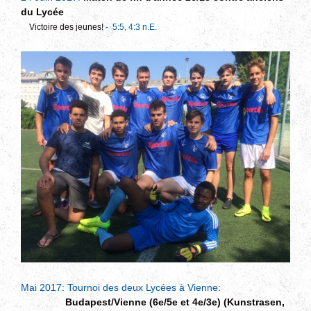
du Lycée
Victoire des jeunes!
- 5:5, 4:3 n.E.
Mai 2017: Tournoi des deux Lycées à Vienne:
Budapest/Vienne (6e/5e et 4e/3e) (Kunstrasen,