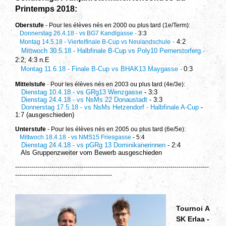
Printemps 2018:
Oberstufe
- Pour les élèves nés en 2000 ou plus tard (1e/Term):
Donnerstag 26.4.18 - vs BG7 Kandlgasse
-
3:3
-
4:2
Montag 14.5.18 - Viertelfinale B-Cup vs Neulandschule
Mittwoch 30.5.18 - Halbfinale B-Cup vs Poly10 Pernerstorferg.-
2:2; 4:3 n.E
Montag 11.6.18 - Finale B-Cup vs BHAK13 Maygasse -
0:3
Mittelstufe
-
Pour les élèves nés en 2003 ou plus tard (4e/3e):
Dienstag 10.4.18 - vs GRg13 Wenzgasse
- 3:3
Dienstag 24.4.18 - vs NsMs 22 Donaustadt
- 3:3
Donnerstag 17.5.18 - vs NsMs Hetzendorf - Halbfinale A-Cup
-
1:7 (ausgeschieden)
Unterstufe
- Pour les élèves nés en 2005 ou plus tard (6e/5e):
Mittwoch 18.4.18 - vs NMS15 Friesgasse
- 5:4
Dienstag 24.4.18 - vs pGRg 13 Dominikanerinnen
- 2:4
Als Gruppenzweiter vom Bewerb ausgeschieden
------------------------------------------------------------------------------------------------
------------------------------------------------
Tournoi
A
SK Erlaa -