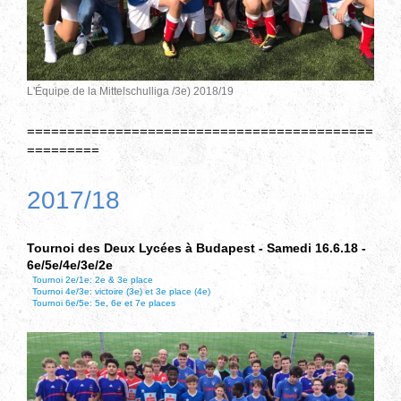
L'Équipe de la Mittelschulliga /3e) 2018/19
===========================================
=========
2017/18
Tournoi des Deux Lycées à Budapest - Samedi 16.6.18 -
6e/5e/4e/3e/2e
Tournoi 2e/1e: 2e & 3e place
Tournoi 4e/3e: victoire (3e) et 3e place (4e)
Tournoi 6e/5e: 5e, 6e et 7e places